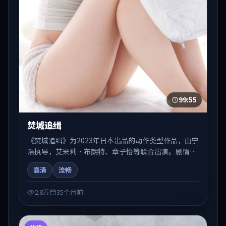
99:55
焚城追缉
《焚城追缉》为2023年日本出品的动作类型作品，由宁
浩执导，艾米莉·布朗特、章子怡等联合出演。剧情在
人物弧光与节奏推进中展开，兼具叙事张力与视听质
高清
流畅
感。可与站内国产剧、电影、综艺片单交叉检索，便于
「国产在线观看」场景下的类型发现。
2.8万
35个月前