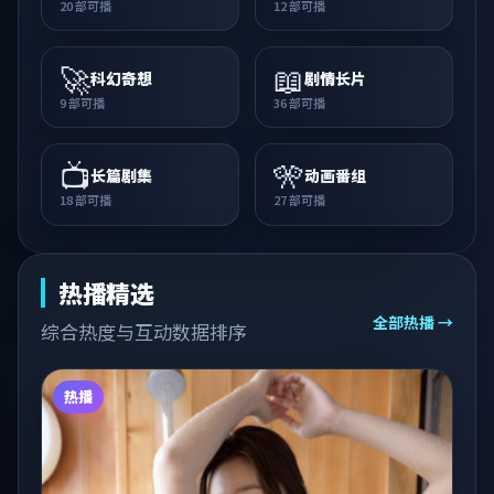
20
部可播
12
部可播
🚀
📖
科幻奇想
剧情长片
9
部可播
36
部可播
📺
🎌
长篇剧集
动画番组
18
部可播
27
部可播
热播精选
全部热播 →
综合热度与互动数据排序
热播