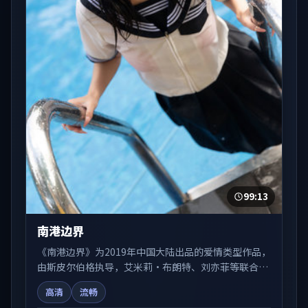
99:13
南港边界
《南港边界》为2019年中国大陆出品的爱情类型作品，
由斯皮尔伯格执导，艾米莉·布朗特、刘亦菲等联合出
演。剧情在人物弧光与节奏推进中展开，兼具叙事张力
高清
流畅
与视听质感。适合关注国产在线观看、热播国产剧与院