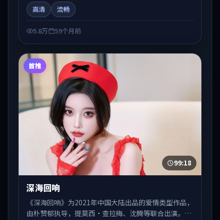
物弧光与节奏推进中展开，兼具叙事张力与视听质感。
高清
流畅
适合关注国产在线观看、热播国产剧与院线佳片的观众
收藏与检索延伸。
5.8万
59个月前
首推
99:18
深海回响
《深海回响》为2021年中国大陆出品的爱情类型作品，
由朴赞郁执导，提莫西·查拉梅、沈腾等联合出演。剧