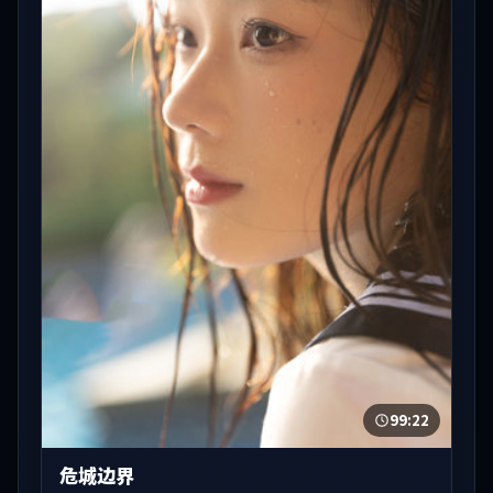
99:22
危城边界