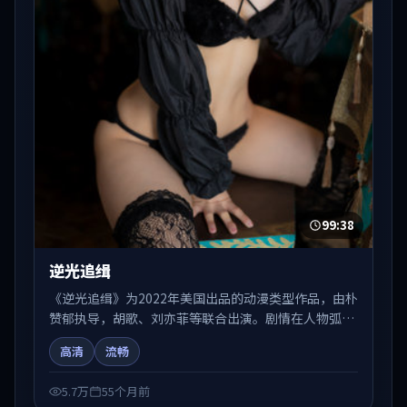
99:38
逆光追缉
《逆光追缉》为2022年美国出品的动漫类型作品，由朴
赞郁执导，胡歌、刘亦菲等联合出演。剧情在人物弧光
与节奏推进中展开，兼具叙事张力与视听质感。可与站
高清
流畅
内国产剧、电影、综艺片单交叉检索，便于「国产在线
观看」场景下的类型发现。
5.7万
55个月前