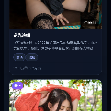
99:38
逆光追缉
《逆光追缉》为2022年美国出品的动漫类型作品，由朴
赞郁执导，胡歌、刘亦菲等联合出演。剧情在人物弧光
与节奏推进中展开，兼具叙事张力与视听质感。可与站
高清
流畅
内国产剧、电影、综艺片单交叉检索，便于「国产在线
观看」场景下的类型发现。
5.7万
55个月前
新上