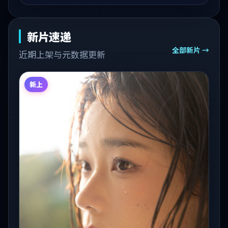
新片速递
全部新片 →
近期上架与元数据更新
新上