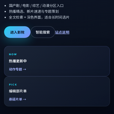
国产剧 / 电影 / 综艺 / 动漫分区入口
热播精选、新片速递与专题策划
全文检索 + 深色界面，适合长时间选片
进入影院
智能搜索
站点说明
NOW
热播更新中
动作专题 →
PICK
编辑部片单
悬疑片单 →