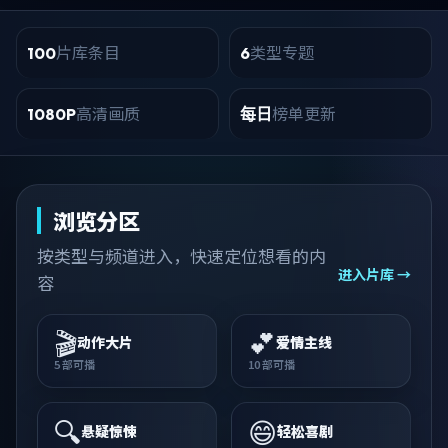
片库条目
类型专题
100
6
高清画质
榜单更新
1080P
每日
浏览分区
按类型与频道进入，快速定位想看的内
进入片库 →
容
🎬
💕
动作大片
爱情主线
5
部可播
10
部可播
🔍
😄
悬疑惊悚
轻松喜剧