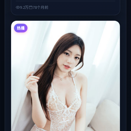
院线佳片的观众收藏与检索延伸。
9.2万
78个月前
热播