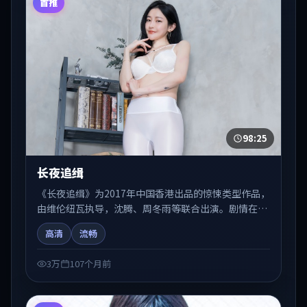
首推
98:25
长夜追缉
《长夜追缉》为2017年中国香港出品的惊悚类型作品，
由维伦纽瓦执导，沈腾、周冬雨等联合出演。剧情在人
物弧光与节奏推进中展开，兼具叙事张力与视听质感。
高清
流畅
适合关注国产在线观看、热播国产剧与院线佳片的观众
收藏与检索延伸。
3万
107个月前