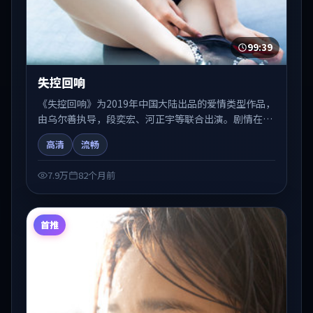
99:39
失控回响
《失控回响》为2019年中国大陆出品的爱情类型作品，
由乌尔善执导，段奕宏、河正宇等联合出演。剧情在人
物弧光与节奏推进中展开，兼具叙事张力与视听质感。
高清
流畅
适合关注国产在线观看、热播国产剧与院线佳片的观众
收藏与检索延伸。
7.9万
82个月前
首推