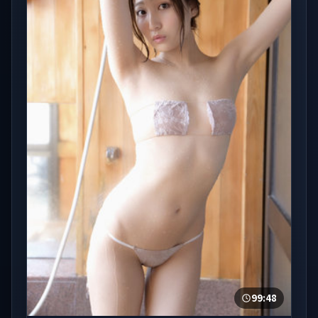
99:48